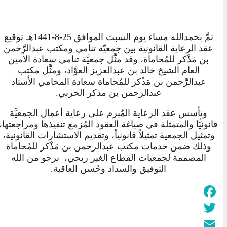
تمَّ بحمدالله مساء يوم السبت الموافق 25-8-1441هـ توقيع
عقد الرعاية القانونية بين جمعيّة تنامي ومكتب عبدالرَّحمن
بن مَذْكر للمُحاماة، وقد مثَّل جمعيَّة تنامي سعادة الأمين
العام الشيخ خالد بن عبدالعزيز العوَّاد، ومثَّل مكتب
عبدالرَّحمن بن مَذْكر للمُحاماة سعادة المحامي الأستاذ
عبدالرحمن بن مذكر الحربي.
وتأسس عقد الرعاية المُبرم على رعاية أعمال الجمعيَّة
قانونيًّا والمتمثلة في صياغة العقود المُزمع تنفيذها ومراجعتها،
وتمثيل الجمعية تمثيلاً قانونياً، وتقديم الاستشارات القانونية،
وذلك ضمن خدمات مكتب عبدالرحمن بن مَذْكر للمُحاماة
المصممة لجمعيات القطاع الغير ربحي، نرجو من الله
التوفيق والسداد وحُسن العاقبة.
Facebook
Twitter