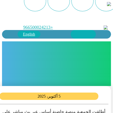
+966500024213
English
5 أكتوبر، 2025
أطلقت الجمعية منصة حاضنة أساس عبر بث مباشر على