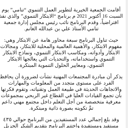
أقامت الجمعية الخيرية لتطوير العمل التنموي “تنامي” يوم
السبت 16 أكتوبر 2021 م برنامج “الابتكار التنموي” والذي نفذ
افتراضياً، وقدم البرنامج نائب رئيس مجلس إدارة جمعية
تنامي الأستاذ علي بن عبدالله الغانم.
حيث تناول البرنامج سبعة محاور هامة عن الابتكار وهي:
مفهوم الابتكار، والأهمية العالمية والمحلية للابتكار، ومجالات
الابتكار وأدواته، ومكاسب الابتكار التنموي، ونماذج الابتكار
التنموي واستخداماته، والتحديات التي يعالجها الابتكار
التنموي، ومعايير الحلول التنموية المبتكرة.
يذكر أن مبادرة المجتمعات المهنية نشأت لضرورة أن يحافظ
الفرد على مستوى متجدد من المعلومات والمهارات
والاتجاهات الحديثة في طبيعة العمل وتقنياته، وتقوم فكرتها
بأن تجمع القيادات العليا في القطاع غير الربحي بمجموعات
معرفية متخصصة من أجل التعلم داخل مجتمع مهني داعم
تمَّ تكوينه بصورة ذاتية ومبتكرة.
وقد بلغ إجمالي عدد المستفيدين من البرنامج حوالي ٤٣٥
مستفيد ومستفيدة واختتم البرنامج بتقديم الشكر الجزيل